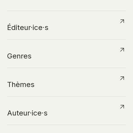
N
A
V
I
G
U
E
R
P
A
R
Éditeur·ice·s
Genres
Thèmes
Auteur·ice·s