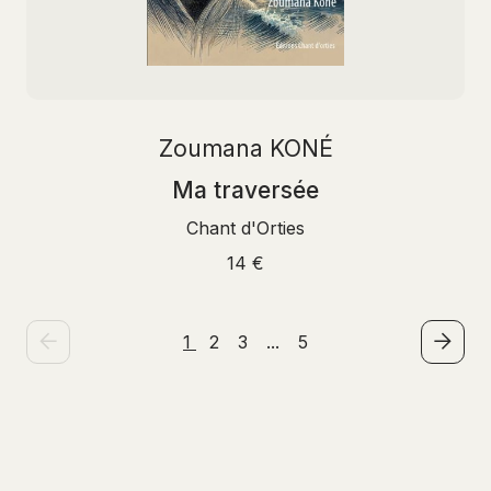
Zoumana KONÉ
Ma traversée
Chant d'Orties
14 €
1
2
3
...
5