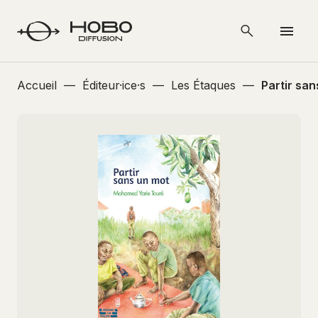
Accueil
—
Éditeur·ice·s
—
Les Étaques
—
Partir san