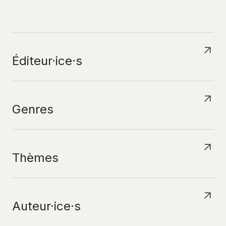
N
A
V
I
G
U
E
R
P
A
R
Éditeur·ice·s
Genres
Thèmes
Auteur·ice·s