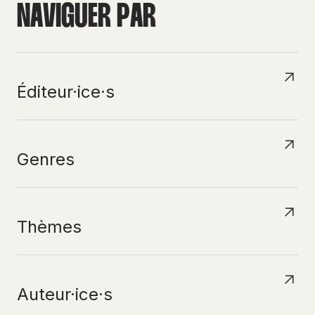
N
A
V
I
G
U
E
R
P
A
R
Éditeur·ice·s
Genres
Thèmes
Auteur·ice·s