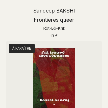
Sandeep BAKSHI
Frontières queer
Ròt-Bò-Krik
13 €
À PARAÎTRE