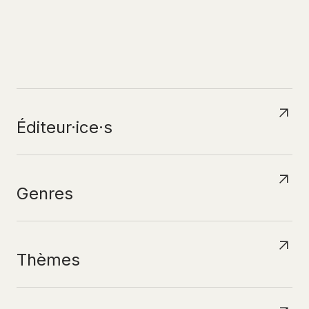
N
A
V
I
G
U
E
R
P
A
R
Éditeur·ice·s
Genres
Thèmes