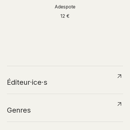
Adespote
12 €
N
A
V
I
G
U
E
R
P
A
R
Éditeur·ice·s
Genres