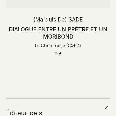
(Marquis De) SADE
DIALOGUE ENTRE UN PRÊTRE ET UN
MORIBOND
Le Chien rouge (CQFD)
11 €
N
A
V
I
G
U
E
R
P
A
R
Éditeur·ice·s