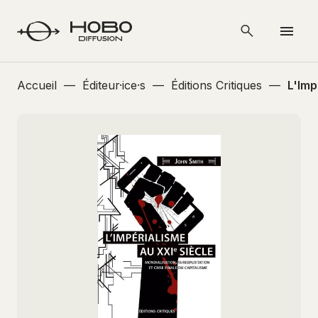
Accueil
—
Éditeur·ice·s
—
Éditions Critiques
—
L'Imp