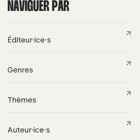
N
A
V
I
G
U
E
R
P
A
R
Éditeur·ice·s
Genres
Thèmes
Auteur·ice·s