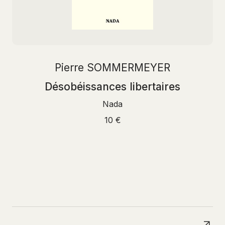
Pierre SOMMERMEYER
Désobéissances libertaires
Nada
10 €
N
A
V
I
G
U
E
R
P
A
R