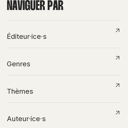
N
A
V
I
G
U
E
R
P
A
R
Éditeur·ice·s
Genres
Thèmes
Auteur·ice·s