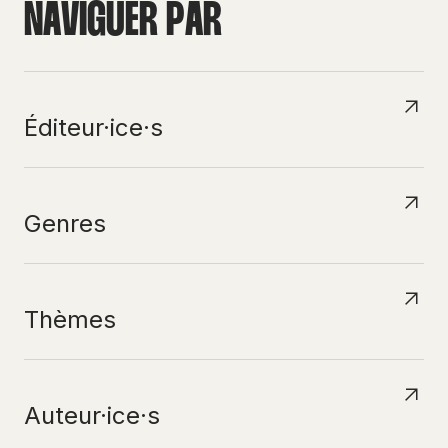
N
A
V
I
G
U
E
R
P
A
R
Éditeur·ice·s
Genres
Thèmes
Auteur·ice·s