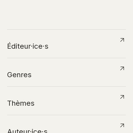
N
A
V
I
G
U
E
R
P
A
R
Éditeur·ice·s
Genres
Thèmes
Auteur·ice·s