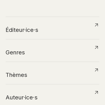
N
A
V
I
G
U
E
R
P
A
R
Éditeur·ice·s
Genres
Thèmes
Auteur·ice·s