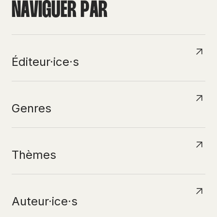
N
A
V
I
G
U
E
R
P
A
R
Éditeur·ice·s
Genres
Thèmes
Auteur·ice·s