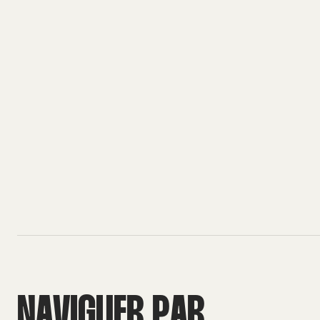
N
A
V
I
G
U
E
R
P
A
R