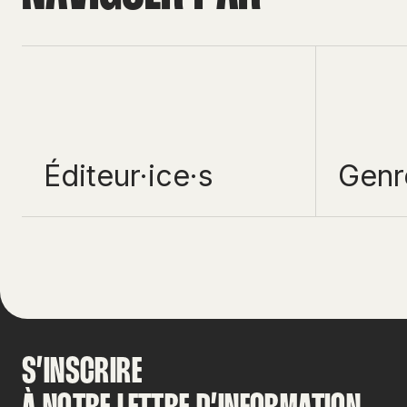
Éditeur·ice·s
Genr
S’INSCRIRE