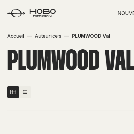
NOUV
Accueil
—
Auteur·ice·s
—
PLUMWOOD Val
PLUMWOOD VAL