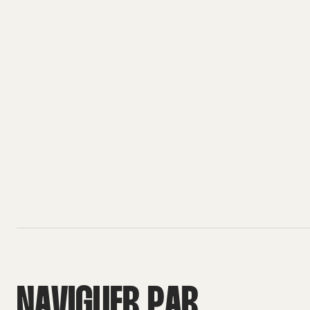
N
A
V
I
G
U
E
R
P
A
R