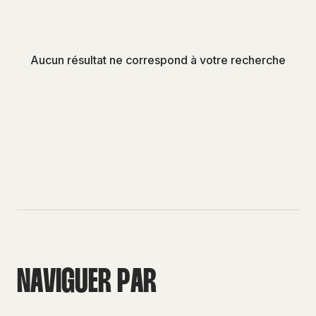
Aucun résultat ne correspond à votre recherche
N
A
V
I
G
U
E
R
P
A
R