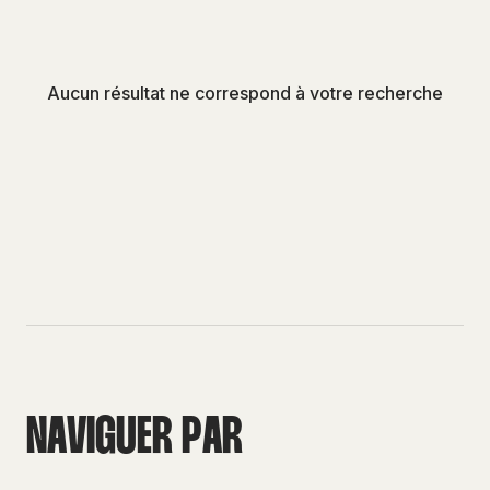
Aucun résultat ne correspond à votre recherche
N
A
V
I
G
U
E
R
P
A
R