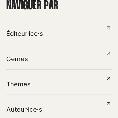
N
A
V
I
G
U
E
R
P
A
R
Éditeur·ice·s
Genres
Thèmes
Auteur·ice·s