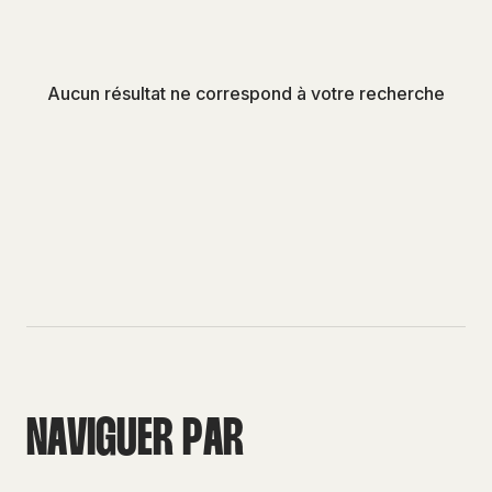
Aucun résultat ne correspond à votre recherche
N
A
V
I
G
U
E
R
P
A
R