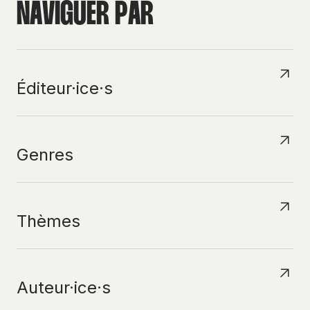
N
A
V
I
G
U
E
R
P
A
R
Éditeur·ice·s
Genres
Thèmes
Auteur·ice·s