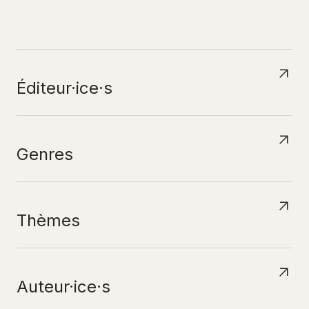
N
A
V
I
G
U
E
R
P
A
R
Éditeur·ice·s
Genres
Thèmes
Auteur·ice·s