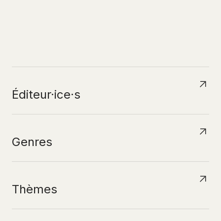
N
A
V
I
G
U
E
R
P
A
R
Éditeur·ice·s
Genres
Thèmes