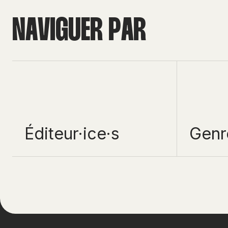
N
A
V
I
G
U
E
R
P
A
R
Éditeur·ice·s
Genr