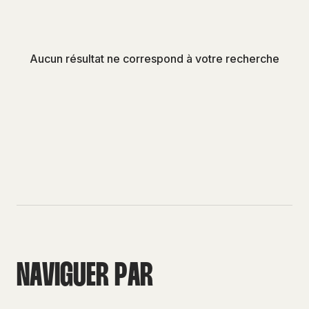
Aucun résultat ne correspond à votre recherche
N
A
V
I
G
U
E
R
P
A
R