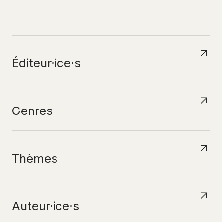
N
A
V
I
G
U
E
R
P
A
R
Éditeur·ice·s
Genres
Thèmes
Auteur·ice·s