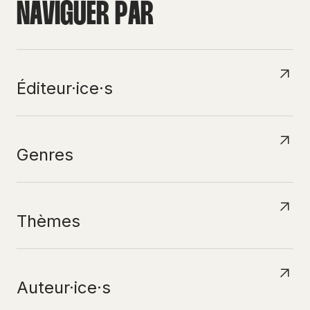
N
A
V
I
G
U
E
R
P
A
R
Éditeur·ice·s
Genres
Thèmes
Auteur·ice·s