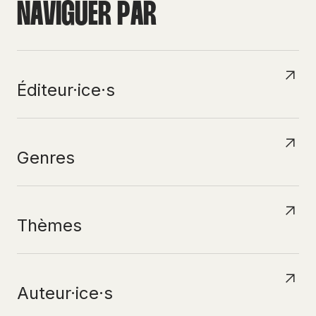
N
A
V
I
G
U
E
R
P
A
R
Éditeur·ice·s
Genres
Thèmes
Auteur·ice·s