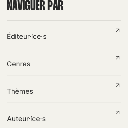
N
A
V
I
G
U
E
R
P
A
R
Éditeur·ice·s
Genres
Thèmes
Auteur·ice·s