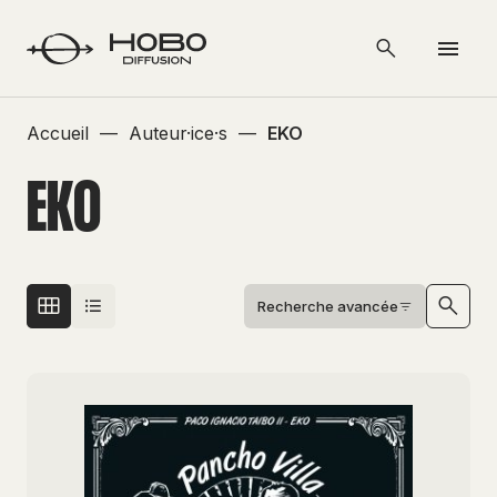
Accueil
—
Auteur·ice·s
—
EKO
EKO
Recherche avancée