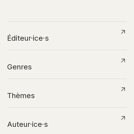
N
A
V
I
G
U
E
R
P
A
R
Éditeur·ice·s
Genres
Thèmes
Auteur·ice·s