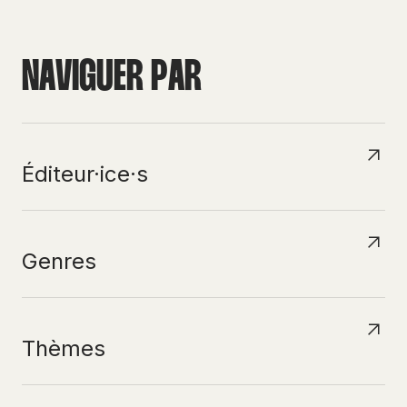
N
A
V
I
G
U
E
R
P
A
R
Éditeur·ice·s
Genres
Thèmes