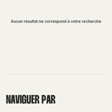
Aucun résultat ne correspond à votre recherche
N
A
V
I
G
U
E
R
P
A
R