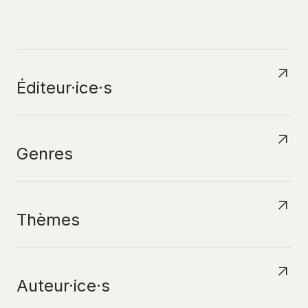
N
A
V
I
G
U
E
R
P
A
R
Éditeur·ice·s
Genres
Thèmes
Auteur·ice·s