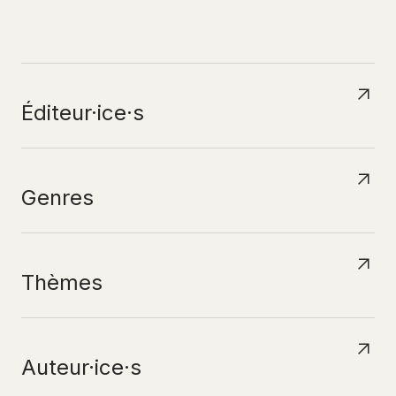
N
A
V
I
G
U
E
R
P
A
R
Éditeur·ice·s
Genres
Thèmes
Auteur·ice·s