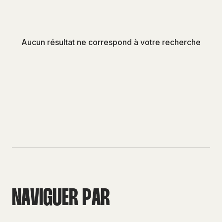
Aucun résultat ne correspond à votre recherche
N
A
V
I
G
U
E
R
P
A
R