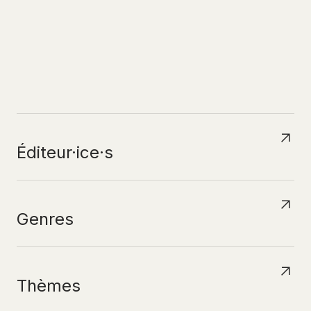
N
A
V
I
G
U
E
R
P
A
R
Éditeur·ice·s
Genres
Thèmes