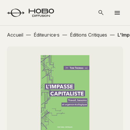
Accueil
—
Éditeur·ice·s
—
Éditions Critiques
—
L'Imp