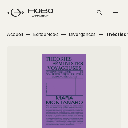
Accueil
—
Éditeur·ice·s
—
Divergences
—
Théories