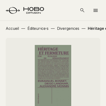
Accueil
—
Éditeur·ice·s
—
Divergences
—
Héritage 