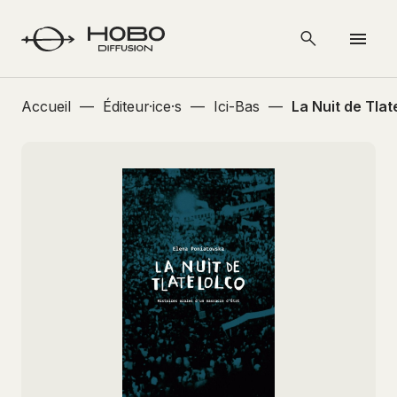
Accueil
—
Éditeur·ice·s
—
Ici-Bas
—
La Nuit de Tlat