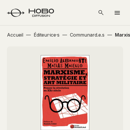
Accueil
—
Éditeur·ice·s
—
Communard.e.s
—
Marxis