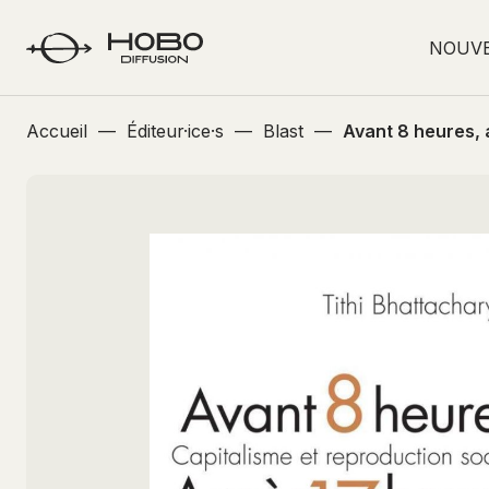
NOUV
Accueil
—
Éditeur·ice·s
—
Blast
—
Avant 8 heures, 