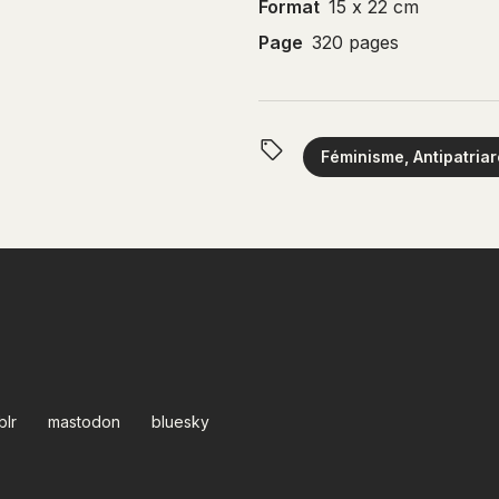
Format
15 x 22 cm
Page
320 pages
Féminisme, Antipatriar
blr
mastodon
bluesky