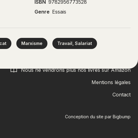
ISBN
9782956773528
Genre
Essais
cat
Marxisme
Travail, Salariat
Télécharger le bon de commande des nouveautés
Nous ne vendrons plus nos livres sur Amazon
Mentions légales
Contact
Conception du site par
Bigbump