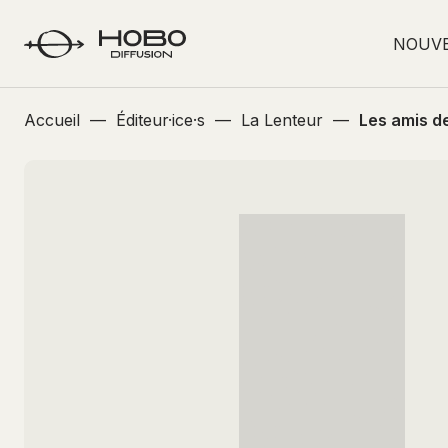
NOUV
Accueil
—
Éditeur·ice·s
—
La Lenteur
—
Les amis d