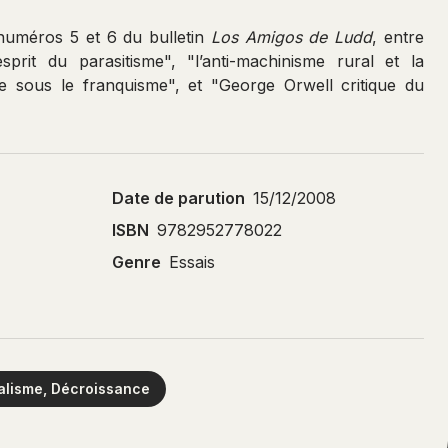
numéros 5 et 6 du bulletin
Los Amigos de Ludd
, entre
sprit du parasitisme", "l’anti-machinisme rural et la
re sous le franquisme", et "George Orwell critique du
Date de parution
15/12/2008
ISBN
9782952778022
Genre
Essais
ialisme, Décroissance
Télécharger le bon de commande des nouveautés