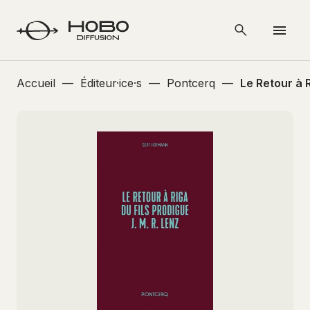
Accueil
—
Éditeur·ice·s
—
Pontcerq
—
Le Retour à 