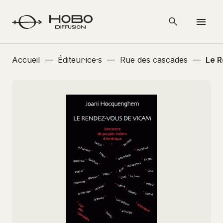
Accueil
—
Éditeur·ice·s
—
Rue des cascades
—
Le 