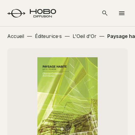
Accueil
—
Éditeur·ice·s
—
L'Oeil d'Or
—
Paysage ha