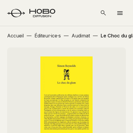
Accueil
—
Éditeur·ice·s
—
Audimat
—
Le Choc du g