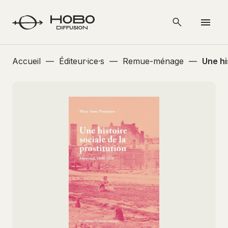
Accueil
—
Éditeur·ice·s
—
Remue-ménage
—
Une hi