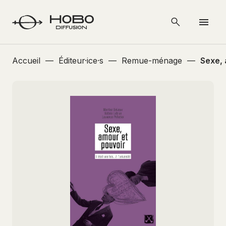
Accueil
—
Éditeur·ice·s
—
Remue-ménage
—
Sexe, 